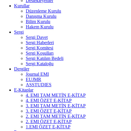
Destekleyenler
Kurullar
Düzenleme Kurulu
Danışma Kurulu
Bilim Kurulu
Hakem Kurulu
Sergi
Sergi Davet
Sergi Haberleri
Sergi Komitesi
Sergi Koşulları
Sergi Katılım Bedeli
Sergi Kataloğu
Dergiler
Journal EMI
EUJMR
ASSTUDIES
E-Kitaplar
4. EMI TAM METİN E-KİTAP
4. EMI ÖZET E-KİTAP
3. EMI TAM METİN E-KİTAP
3. EMI ÖZET E-KİTAP
2. EMI TAM METİN E-KİTAP
2. EMI ÖZET E-KİTAP
1.EMI ÖZET E-KİTAP