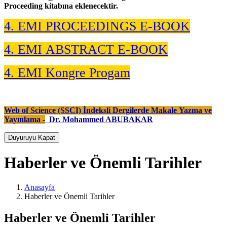
Proceeding kitabına eklenecektir.
4. EMI
PROCEEDINGS E-BOOK
4. EMI
ABSTRACT E-BOOK
4. EMI Kongre Progam
Web of Science (SSCI) İndeksli Dergilerde Makale Yazma ve
Yayınlama -
Dr. Mohammed ABUBAKAR
Duyuruyu Kapat
Haberler ve Önemli Tarihler
Anasayfa
Haberler ve Önemli Tarihler
Haberler ve Önemli Tarihler