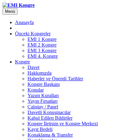
Menü
Anasayfa
Önceki Kongreler
EMI 1 Kongre
EMI 2 Kongre
EMI 3 Kongre
EMI 4. Kongre
Kongre
Davet
Hakkımızda
Haberler ve Önemli Tarihler
Kongre Başkanı
Konular
Yazım Kuralları
Yayın Fırsatları
Çalıştay / Panel
Davetli Konuşmacılar
Kabul Edilen Bildiriler
Kongre İletişim ve Kongre Merkezi
Kayıt Bedeli
Konaklama & Transfer