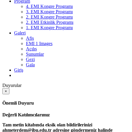
Program
4. EMI Kongre Programı
3. EMI Kongre Programı
2. EMI Kongre Programı
2. EMI Etkinlik Programı
1. EMI Kongre Programı
Galeri
Afiş
EMI 1 Images
Açılış
Sunumlar
Gezi
Gala
Giriş
Duyurular
×
Önemli Duyuru
Değerli Katılımcılarımız
Tam metin kitabında eksik olan bildirilerinizi
ahmeterdem@ibu.edu.tr adresine göndermeniz halinde