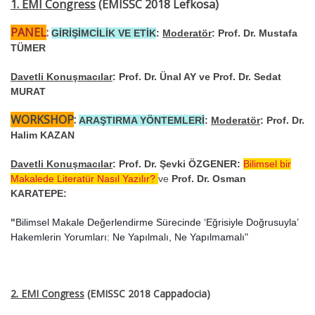
1. EMI Congress
(EMISSC 2018 Lefkosa)
PANEL
:
GİRİŞİMCİLİK VE ETİK
:
Moderatör
: Prof. Dr. Mustafa
TÜMER
Davetli Konuşmacılar
: Prof. Dr. Ünal AY ve Prof. Dr. Sedat
MURAT
WORKSHOP
:
ARAŞTIRMA YÖNTEMLERİ
:
Moderatör
: Prof. Dr.
Halim KAZAN
Davetli Konuşmacılar
: Prof. Dr. Şevki ÖZGENER:
Bilimsel bir
Makalede Literatür Nasıl Yazılır?
ve
Prof. Dr. Osman
KARATEPE:
"
Bilimsel Makale Değerlendirme Sürecinde ‘Eğrisiyle Doğrusuyla’
Hakemlerin Yorumları: Ne Yapılmalı, Ne Yapılmamalı"
2. EMI Congress
(EMISSC 2018 Cappadocia)